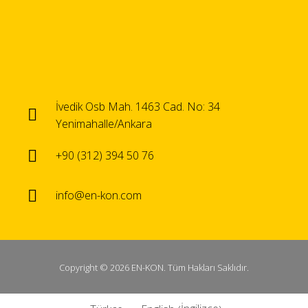
İvedik Osb Mah. 1463 Cad. No: 34
Yenimahalle/Ankara
+90 (312) 394 50 76
info@en-kon.com
Copyright © 2026 EN-KON. Tüm Hakları Saklıdır.